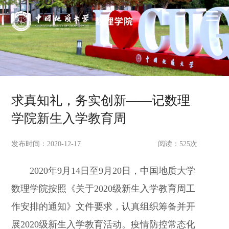
求真知礼，务实创新——记数理
学院新生入学教育周
发布时间：2020-12-17
阅读：
525
次
2020
年
9
月
14
日至
9
月
20
日，中国地质大学
数理学院按照《关于
2020
级新生入学教育周工
作安排的通知》文件要求，认真组织筹备并开
展
2020
级新生入学教育活动。疫情防控常态化