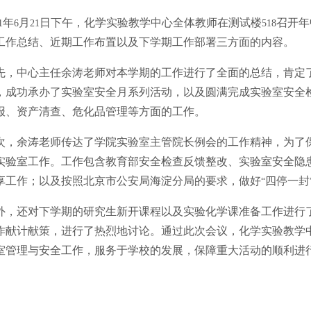
年
月
日下午，化学实验教学中心全体教师在测试楼
召开年
1
6
21
518
工作总结、近期工作布置以及下学期工作部署三方面的内容。
先，中心主任余涛老师对本学期的工作进行了全面的总结，肯定
，成功承办了实验室安全月系列活动，以及圆满完成实验室安全
报、资产清查、危化品管理等方面的工作。
次，余涛老师传达了学院实验室主管院长例会的工作精神，为了
实验室工作。工作包含教育部安全检查反馈整改、实验室安全隐
享工作；以及按照北京市公安局海淀分局的要求，做好
四停一封
“
外，还对下学期的研究生新开课程以及实验化学课准备工作进行
作献计献策，进行了热烈地讨论。通过此次会议，化学实验教学
室管理与安全工作，服务于学校的发展，保障重大活动的顺利进