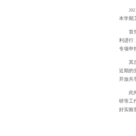
202
本学期
首
利进行
专项申
其
近期的
开放共
此
研等工
好实验