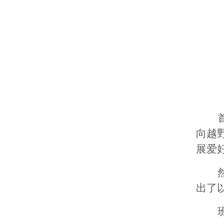
向越
展爱
出了