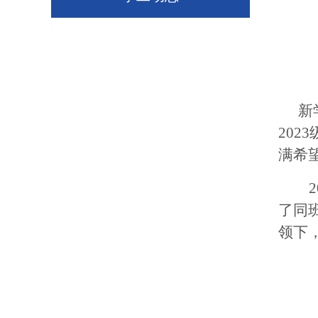
新
20
满希
2
了同
领下