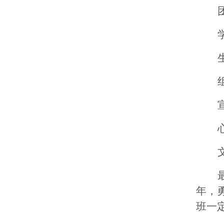
年，
班一